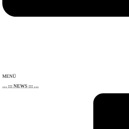
MENÜ
… ::: NEWS ::: …