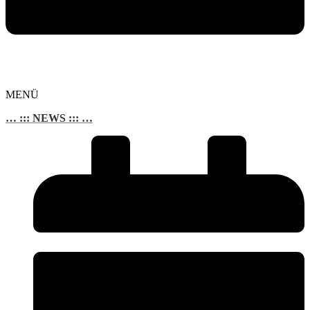
MENÜ
… ::: NEWS ::: …