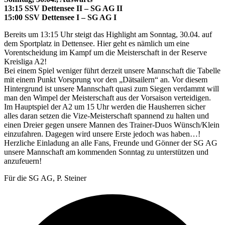
13:15 SSV Dettensee II – SG AG II
15:00 SSV Dettensee I – SG AG I
Bereits um 13:15 Uhr steigt das Highlight am Sonntag, 30.04. auf
dem Sportplatz in Dettensee. Hier geht es nämlich um eine
Vorentscheidung im Kampf um die Meisterschaft in der Reserve
Kreisliga A2!
Bei einem Spiel weniger führt derzeit unsere Mannschaft die Tabelle
mit einem Punkt Vorsprung vor den „Dätsailern“ an. Vor diesem
Hintergrund ist unsere Mannschaft quasi zum Siegen verdammt will
man den Wimpel der Meisterschaft aus der Vorsaison verteidigen.
Im Hauptspiel der A2 um 15 Uhr werden die Hausherren sicher
alles daran setzen die Vize-Meisterschaft spannend zu halten und
einen Dreier gegen unsere Mannen des Trainer-Duos Wünsch/Klein
einzufahren. Dagegen wird unsere Erste jedoch was haben…!
Herzliche Einladung an alle Fans, Freunde und Gönner der SG AG
unsere Mannschaft am kommenden Sonntag zu unterstützen und
anzufeuern!
Für die SG AG, P. Steiner