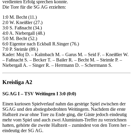
verdienten Erfolg sprechen konnte.
Die Tore für die SG AG erzielten:
1:0 M. Becht (11.)
2:0 W. Kneißler (27.)
3:0 S. Faßnacht (34.)
4:0 A. Niebergall (48.)
5:0 M. Becht (52.)
6:0 Eigentor nach Eckball R.Singer (76.)
7:0 P. Steimle (89.)
Kader: Moj D. – Kalmbach M. – Garus M. – Seid F. – Kneißler W.
– Faßnacht S. – Becker T. – Bailer R. – Becht M. – Steimle P. –
Niebergall A. – Singer R. – Herrmann D. – Scherrmann S.
Kreisliga A2
SG AG I – TSV Weitingen I 3:0 (0:0)
Einen kuriosen Spielverlauf nahm das gestrige Spiel zwischen der
SGAG und den abstiegsbedrohten Weitingern. Nachdem die erste
Halbzeit zwar ohne Tore zu Ende ging, die Gäste jedoch eindeutig
mehr vom Spiel und auch zwei Aluminium-Treffer zu verzeichnen
hatten, gehörte die zweite Halbzeit – zumindest von den Toren her –
eindeutig der SG AG.