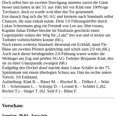
Doch selbst hier im zweiten Durchgang starteten zuerst die Gäste
besser und hatten in der 53. aus 10m frei vor Klatt eine 100%-ige
Torchance, doch es wurde weit über das Tor gesemmelt.
Erst danach fing sich die SG AG und kreiierte nach Standards selbst
Chancen, die man eiskalt nutzte. Dem 1:0 Führungstreffer durch
Lukas Scherrmann ging ein Freistoß von Leo aus 30m voraus,
Kapitän Julian Dölker blockte im Strafraum geschickt einen
Gegenspieler sodass der Weg für „Luki“ frei war und er locker am
Torhüter vorbeischieben konnte (60.).
Nach einem weiteren Standard; diesesmal ein Eckball, stand Flo
Bläse am zweiten Pfosten goldrichtig und schob zum 2:0 ein (66.).
Auch nach dieser beruhigenden 2:0-Führung waren wieder die
Weitinger am Zug und prüften SGAG-Torhüter Benjamin Klatt, den
sie zu einer Glanzparade zwangen (68.)
Endgültig den Deckel drauf machte dann Lukas Schäfer in der 75.
Spielminute mit einem überlegten Schuss aus 16m ins rechte untere
Toreck: 3:0 Endstand.
Aufstellung: Klatt B. – Bitzer M. – Bischof B. – Dölker J. – Walz
D. – Scherrmann L. – Schorpp D. – Leonid K. – Schäfer L.(82.
Becker T.) – Singer T. (62. Seid F.) – Bläse F.
Vorschau:
Sonntag, 30.04., Auswärts