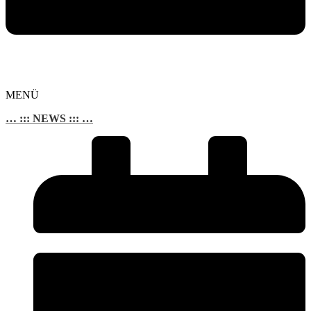
MENÜ
… ::: NEWS ::: …