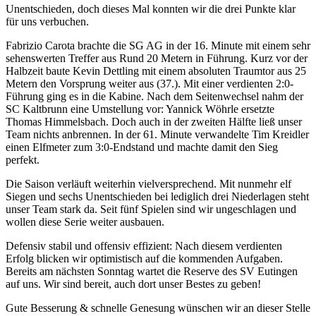
Unentschieden, doch dieses Mal konnten wir die drei Punkte klar
für uns verbuchen.
Fabrizio Carota brachte die SG AG in der 16. Minute mit einem
sehr
sehenswerten Treffer aus Rund 20 Metern in Führung
. Kurz vor der
Halbzeit baute Kevin Dettling mit einem absoluten Traumtor aus 25
Metern den Vorsprung weiter aus (37.). Mit einer verdienten 2:0-
Führung ging es in die Kabine. Nach dem Seitenwechsel nahm der
SC Kaltbrunn eine Umstellung vor: Yannick Wöhrle ersetzte
Thomas Himmelsbach. Doch auch in der zweiten Hälfte ließ unser
Team nichts anbrennen. In der 61. Minute verwandelte Tim Kreidler
einen Elfmeter zum 3:0-Endstand und machte damit den Sieg
perfekt.
Die Saison verläuft weiterhin vielversprechend. Mit nunmehr elf
Siegen und sechs Unentschieden bei lediglich drei Niederlagen steht
unser Team stark da. Seit fünf Spielen sind wir ungeschlagen und
wollen diese Serie weiter ausbauen.
Defensiv stabil und offensiv effizient: Nach diesem verdienten
Erfolg blicken wir optimistisch auf die kommenden Aufgaben.
Bereits am nächsten Sonntag wartet die Reserve des SV Eutingen
auf uns. Wir sind bereit, auch dort unser Bestes zu geben!
Gute Besserung & schnelle Genesung wünschen wir an dieser Stelle