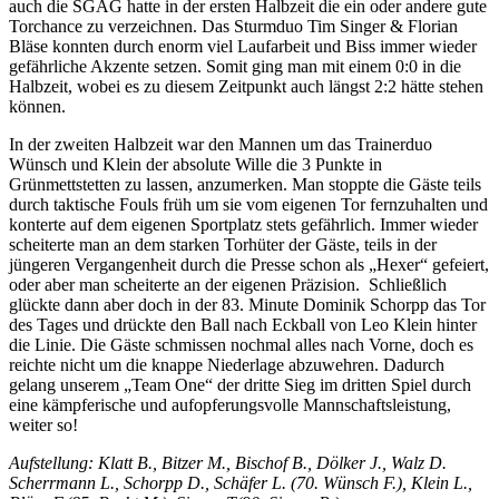
auch die SGAG hatte in der ersten Halbzeit die ein oder andere gute
Torchance zu verzeichnen. Das Sturmduo Tim Singer & Florian
Bläse konnten durch enorm viel Laufarbeit und Biss immer wieder
gefährliche Akzente setzen. Somit ging man mit einem 0:0 in die
Halbzeit, wobei es zu diesem Zeitpunkt auch längst 2:2 hätte stehen
können.
In der zweiten Halbzeit war den Mannen um das Trainerduo
Wünsch und Klein der absolute Wille die 3 Punkte in
Grünmettstetten zu lassen, anzumerken. Man stoppte die Gäste teils
durch taktische Fouls früh um sie vom eigenen Tor fernzuhalten und
konterte auf dem eigenen Sportplatz stets gefährlich. Immer wieder
scheiterte man an dem starken Torhüter der Gäste, teils in der
jüngeren Vergangenheit durch die Presse schon als „Hexer“ gefeiert,
oder aber man scheiterte an der eigenen Präzision. Schließlich
glückte dann aber doch in der 83. Minute Dominik Schorpp das Tor
des Tages und drückte den Ball nach Eckball von Leo Klein hinter
die Linie. Die Gäste schmissen nochmal alles nach Vorne, doch es
reichte nicht um die knappe Niederlage abzuwehren. Dadurch
gelang unserem „Team One“ der dritte Sieg im dritten Spiel durch
eine kämpferische und aufopferungsvolle Mannschaftsleistung,
weiter so!
Aufstellung: Klatt B., Bitzer M., Bischof B., Dölker J., Walz D.
Scherrmann L., Schorpp D., Schäfer L. (70. Wünsch F.), Klein L.,