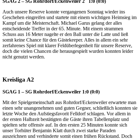
SGAG 2 – SG Rohrdorf/Eckenweiler 2 1:0 (0:0)
Auch unsere Reserve konnte vergangenen Sonntag wieder ins
Geschehen eingreifen und startete mit einem wichtigen Heimsieg im
Kampf um die Meisterschaft. Michael Garus gelang der alles
entscheidende Treffer in der 65. Minute. Mit einem strammen
Schuss aus 16 Meter nagelte er den Ball unter die Latte und ließ
somit keine Chance für den Gästekeeper. Alles in allem ein sehr
zerfahrenes Spiel mit klarer Feldüberlegenheit für unsere Reserve,
doch die vielen Chancen die herausgespielt wurden konnten leider
nicht genutzt werden.
Kreisliga A2
SGAG 1 – SG Rohrdorf/Eckenweiler 1:0 (0:0)
Mit der Spielgemeinschaft aus Rohrdorf/Eckenweiler erwartete man
einen sehr unangenehmen und guten Gegner, schließlich konnten sie
letzte Woche den Aufstiegsfavorit Felldorf schlagen. Vor allem in
der ersten Halbzeit bestätigten die Gäste ihren Tabellenplatz und
spielten sehr offensiv auf. In den ersten 25 Minuten konnte sich
unser Torhüter Benjamin Klatt durch zwei starke Paraden
auszeichnen und verhinderte somit einen frühen Rückstand. Doch